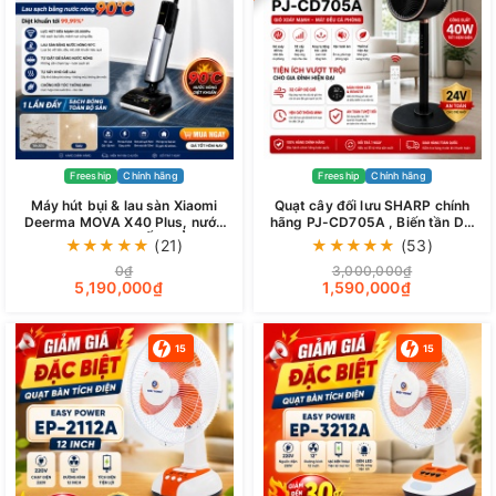
Freeship
Chính hãng
Freeship
Chính hãng
Máy hút bụi & lau sàn Xiaomi
Quạt cây đối lưu SHARP chính
Deerma MOVA X40 Plus, nước
hãng PJ-CD705A , Biến tần DC
nóng 90 độ, TỰ SẤY GIẺ LAU
công suất 40w cực êm
★
★
★
★
★
(21)
★
★
★
★
★
(53)
0₫
3,000,000₫
5,190,000₫
1,590,000₫
15
15