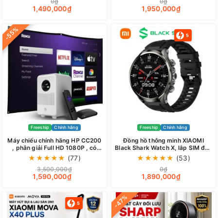
0₫
0₫
1,490,000₫
1,950,000₫
-55%
5
Freeship
Chính hãng
Freeship
Chính hãng
Máy chiếu chính hãng HP CC200
Đồng hồ thông minh XIAOMI
, phân giải Full HD 1080P , có
Black Shark Watch X, lắp SIM độc
HDMI, Bluetooth
lập, tải APP, có camera, định vị ...
★
★
★
★
★
(77)
★
★
★
★
★
(53)
3,500,000₫
0₫
1,590,000₫
1,890,000₫
-47%
5