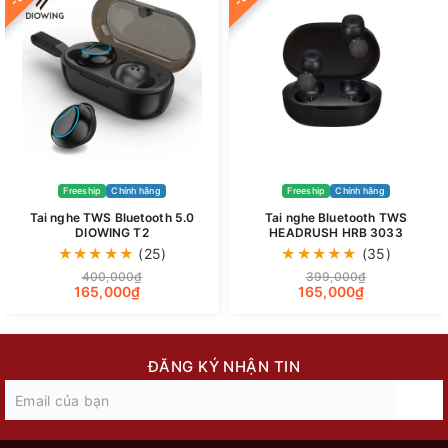
Freeship
Chính hãng
Freeship
Chính hãng
Tai nghe TWS Bluetooth 5.0
Tai nghe Bluetooth TWS
DIOWING T2
HEADRUSH HRB 3033
★
★
★
★
★
(25)
★
★
★
★
★
(35)
400,000₫
399,000₫
165,000₫
165,000₫
ĐĂNG KÝ NHẬN TIN