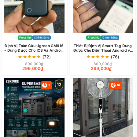
Freeship
Chính hãng
Freeship
Chính hãng
Định Vị Toàn Cầu Ugreen CM916
Thiết Bị Định Vị Smart Tag Dùng
- Dùng Được Cho IOS Và Android
Được Cho Điện Thoại Android và
Chính Chủ - Tích Hợp Siri - Pin 1
IPhone (iOS)
★
★
★
★
★
(72)
★
★
★
★
★
(76)
Năm
800,000₫
800,000₫
299,000₫
299,000₫
5
10