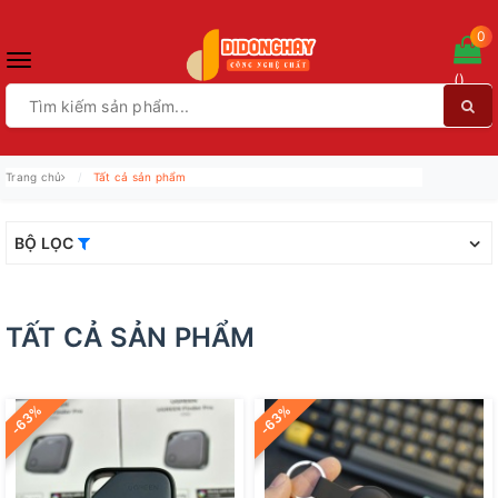
0
Toggle
(
)
navigation
Trang chủ
Tất cả sản phẩm
BỘ LỌC
TẤT CẢ SẢN PHẨM
-63%
-63%