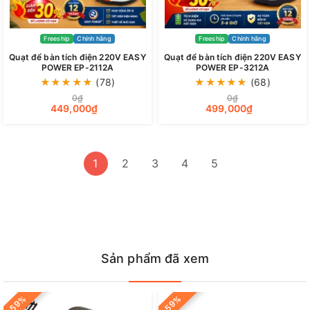
Freeship
Chính hãng
Freeship
Chính hãng
Quạt để bàn tích điện 220V EASY
Quạt để bàn tích điện 220V EASY
POWER EP-2112A
POWER EP-3212A
★
★
★
★
★
(78)
★
★
★
★
★
(68)
0₫
0₫
449,000₫
499,000₫
1
2
3
4
5
Sản phẩm đã xem
-59%
-59%