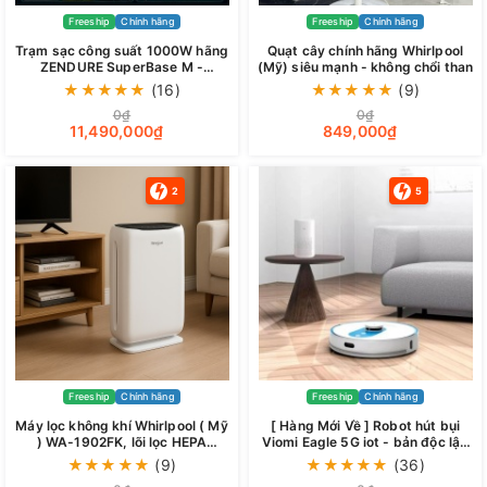
Freeship
Chính hãng
Freeship
Chính hãng
Trạm sạc công suất 1000W hãng
Quạt cây chính hãng Whirlpool
ZENDURE SuperBase M -
(Mỹ) siêu mạnh - không chổi than
SuperBase ZDSB600M dung
★
★
★
★
★
(16)
★
★
★
★
★
(9)
lượng 600Wh
0₫
0₫
11,490,000₫
849,000₫
2
5
Freeship
Chính hãng
Freeship
Chính hãng
Máy lọc không khí Whirlpool ( Mỹ
[ Hàng Mới Về ] Robot hút bụi
) WA-1902FK, lõi lọc HEPA
Viomi Eagle 5G iot - bản độc lập
carbon khử mùi
hút lau siêu sạch
★
★
★
★
★
(9)
★
★
★
★
★
(36)