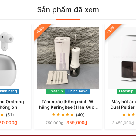
Sản phẩm đã xem
-53%
-31%
hính hãng
Freeship
Chính hãng
Freeship
omi Omthing
Tăm nước thông minh WI
Máy hút ẩm
chống ồn
hãng KaringBee ( Hàn Quốc
Dual Peltier
), kháng nước IPX7, bình
LCZ
★
(51)
★
★
★
★
★
(40)
★
★
★
chứa lớn 300ml, đầu phun
20,000₫
359,000₫
750,000₫
3,450,000₫
xoay 360 độ