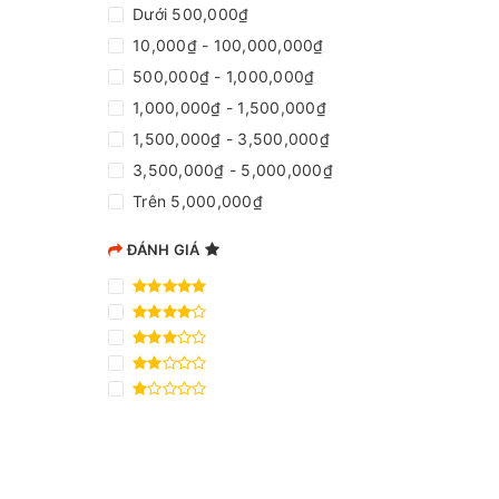
Toocki
Dưới
500,000₫
Konka
10,000₫ - 100,000,000₫
JOYROOM
500,000₫ - 1,000,000₫
AMOI
HP
1,000,000₫ - 1,500,000₫
Phantom
1,500,000₫ - 3,500,000₫
Mova
3,500,000₫ - 5,000,000₫
Deli
Trên
5,000,000₫
LISEN
Huaton
ĐÁNH GIÁ
SHARP
V-TAC
WSTE
LEAMORN
CHILL HOME
TOYO
HKITA
Frilec
CHERY
Boost