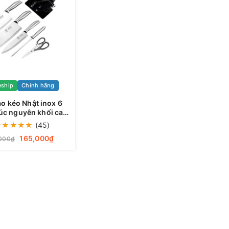
eship
Chính hãng
o kéo Nhật inox 6
c nguyên khối cao
 dụng cho nhà bếp,
★
★
★
★
★
(45)
háng khuẩn tốt
165,000₫
000₫