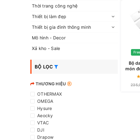
Thời trang công nghệ
Thiết bị làm đẹp
Thiết bị gia đình thông minh
Mô hình - Decor
Xả kho - Sale
Fre
Bộ da
BỘ LỌC
món đú
cấp sử
k
THƯƠNG HIỆU
235,
OTHERMAX
OMEGA
Hysure
Aeocky
VTAC
DJI
Drapow