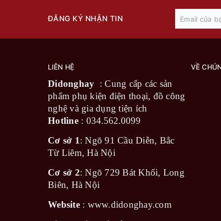
POPMAX
HTT
ĐĂNG KÝ NHẬN TIN
BABYRO
Baby Joy
DELIXI
XO
LIÊN HỆ
VỀ CHÚN
YI
Kami
Didonghay
: Cung cấp các sản
Smart LIGHT
phẩm phụ kiện điện thoại, đồ công
EDKM
nghệ và gia dụng tiện ích
Kuscheln
Hotline
:
034.562.0099
SAMSUNG
MONSTER
Cơ sở 1
: Ngõ 91 Cầu Diễn, Bắc
LG
Từ Liêm, Hà Nội
SCHEPPACH
Cơ sở 2
: Ngõ 729 Bát Khối, Long
NIYE
HOCO
Biên, Hà Nội
REMAX
Website
:
www.didonghay.com
EASY POWER
Fascia