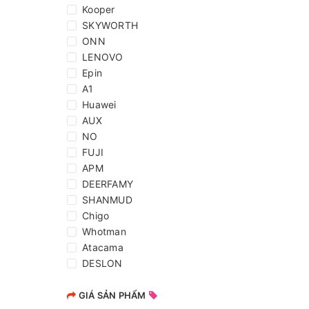
Kooper
SKYWORTH
ONN
LENOVO
Epin
A1
Huawei
AUX
NO
FUJI
APM
DEERFAMY
SHANMUD
Chigo
Whotman
Atacama
DESLON
Amazon
Halfsun
GIÁ SẢN PHẨM