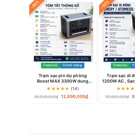
-36%
-35%
nh hãng
Freeship
Chính hãng
Freeship
C
ng cận
Trạm sạc pin dự phòng
Trạm sạc di 
h hãng TT-
Boost MAX 3300W dung
1200W AC , Sạc
nh sáng tự
lượng 2200Wh
Sạc năng lượ
★
(6)
★
★
★
★
★
(14)
★
★
★
★
ho mắt
20
,000₫
12,890,000₫
6
20,000,000₫
10,000,000₫