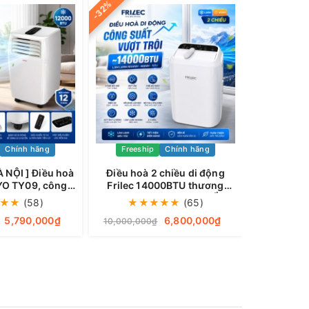
-32%
Chính hãng
Freeship
Chính hãng
Freesh
 NỘI ] Điều hoà
Điều hoà 2 chiều di động
[ GIAO H
YO TY09, công
Frilec 14000BTU thương
Quạt tích 
TU, hỗ trợ Hút
hiệu Đức, tích hợp Hút Ẩm
- Siêu bền
★
★
(58)
★
★
★
★
★
(65)
★
Ẩm
chiếu sán
5,790,000₫
6,800,000₫
10,000,000₫
0₫
cổ