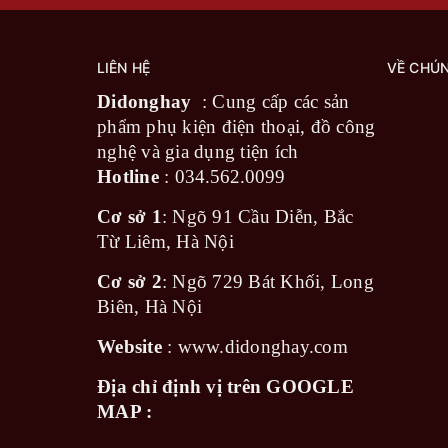
Quên đi nỗi lo phải nâng cấp ghế theo từng giai 
từ lúc chào đời cho đến khi sẵn sàng tự thắt dây 
LIÊN HỆ
VỀ CHÚN
Lớn lên cùng con:
Với
13 nấc điều chỉnh
tựa đầu 
Didonghay
: Cung cấp các sản
của trẻ từ
40cm đến 150cm
.
phẩm phụ kiện điện thoại, đồ công
nghệ và gia dụng tiện ích
Hotline
:
034.562.0099
Tối ưu mọi giai đoạn:
Dễ dàng chuyển đổi linh hoạ
Cơ sở 1
: Ngõ 91 Cầu Diễn, Bắc
Chế độ nằm cho trẻ sơ sinh.
Từ Liêm, Hà Nội
Chế độ quay về sau (Rear-facing).
Cơ sở 2
: Ngõ 729 Bát Khối, Long
Chế độ quay về trước (Forward-facing).
Biên, Hà Nội
Website
Babyro i-Spinsafe
:
www.didonghay.com
là một quyết định tài 
dài suốt hơn một thập kỷ.
Địa chỉ định vị trên GOOGLE
MAP :