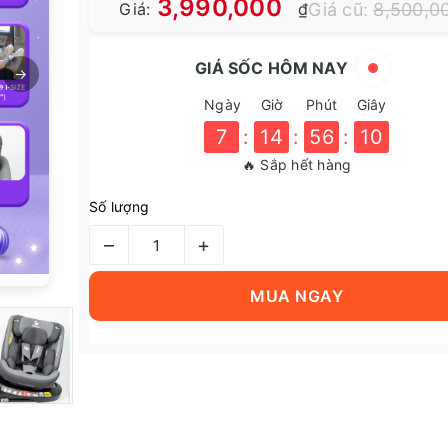
3,990,000
Giá cũ:
8,500,0
Giá:
₫
GIÁ SỐC HÔM NAY
→
Ngày
Giờ
Phút
Giây
7
:
14
:
56
:
09
🔥 Sắp hết hàng
Số lượng
–
+
MUA NGAY