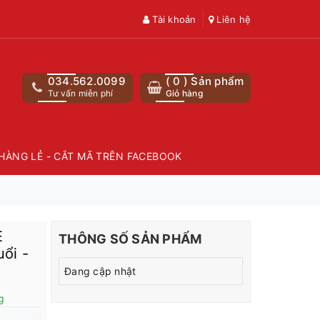
Tài khoản
Liên hệ
034.562.0099
(
0
) Sản phẩm
Tư vấn miễn phí
Giỏ hàng
HÀNG LẺ - CẮT MÃ TRÊN FACEBOOK
E
THÔNG SỐ SẢN PHẨM
uổi -
Đang cập nhật
g