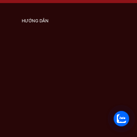
on cần
HƯỚNG DẪN
dáng
o