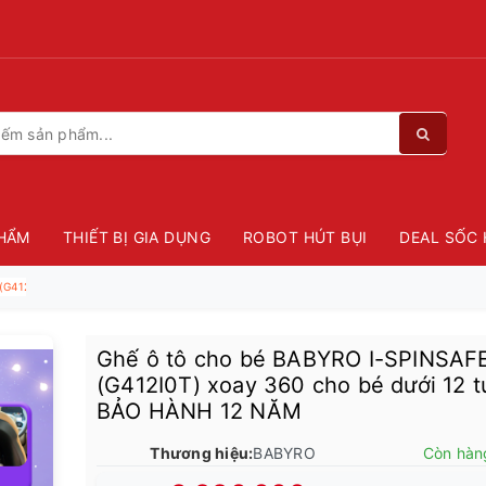
HẨM
THIẾT BỊ GIA DỤNG
ROBOT HÚT BỤI
DEAL SỐC 
(G412I0T) xoay 360 cho bé dưới 12 tuổi - BẢO HÀNH 12 NĂM
Ghế ô tô cho bé BABYRO I-SPINSAF
(G412I0T) xoay 360 cho bé dưới 12 t
BẢO HÀNH 12 NĂM
Thương hiệu:
BABYRO
Còn hàn