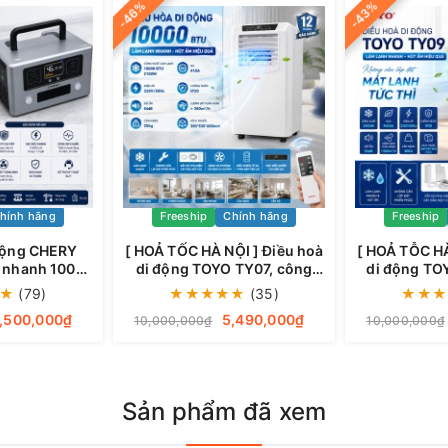
-46%
-43%
hính hãng
Freeship
Chính hãng
Freeship
động CHERY
[ HOẢ TỐC HÀ NỘI ] Điều hoà
[ HOẢ TỖC HÀ
 nhanh 100W,
di động TOYO TY07, công
di động TO
ng mặt trời
suất 10000BTU, làm lạnh
suất 12000B
★
(79)
★
★
★
★
★
(35)
★
★
★
0W
siêu nhanh
,500,000₫
5,490,000₫
10,000,000₫
10,000,000₫
Sản phẩm đã xem