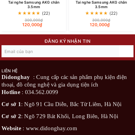
Tai nghe Samsung AKG chân
Tai nghe Samsung AKG chân
3.5mm
3.5mm
★
★
★
★
★
(22)
★
★
★
★
★
(22)
300,000₫
300,000₫
120,000₫
120,000₫
Chất âm tuyệt vời với âm bass sâu, ấm ,treble mid
ĐĂNG KÝ NHẬN TIN
cũng được tái tạo rất sống động
LIÊN HỆ
Didonghay
: Cung cấp các sản phẩm phụ kiện điện
thoại, đồ công nghệ và gia dụng tiện ích
Hotline
:
034.562.0099
Cơ sở 1
: Ngõ 91 Cầu Diễn, Bắc Từ Liêm, Hà Nội
Cơ sở 2
: Ngõ 729 Bát Khối, Long Biên, Hà Nội
Website
:
www.didonghay.com