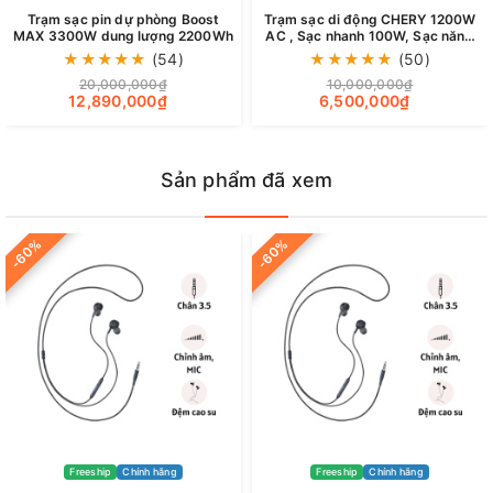
Trạm sạc pin dự phòng Boost
Trạm sạc di động CHERY 1200W
MAX 3300W dung lượng 2200Wh
AC , Sạc nhanh 100W, Sạc năng
lượng mặt trời 200W
★
★
★
★
★
(54)
★
★
★
★
★
(50)
20,000,000₫
10,000,000₫
12,890,000₫
6,500,000₫
Sản phẩm đã xem
Phần dây được bọc vải chống rối và chống đứt gập,
tăng độ bền bỉ cũng như cầm rất thích tay.
-60%
-60%
Freeship
Chính hãng
Freeship
Chính hãng