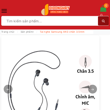
0
Toggle
(
)
navigation
Trang chủ
Sản phẩm
Tai nghe Samsung AKG chân 3.5mm
←
→